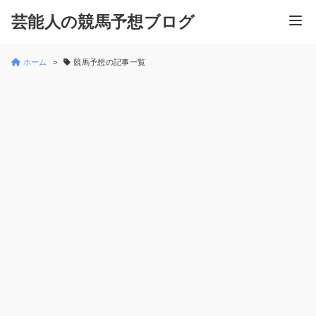
芸能人の競馬予想ブログ
ホーム
競馬予想の記事一覧