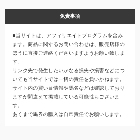
免責事項
■当サイトは、アフィリエイトプログラムを含み
ます。商品に関するお問い合わせは、販売店様の
ほうに直接ご連絡くださいますようお願い致しま
す。
リンク先で発生したいかなる損失や損害などにつ
いても当サイトでは一切の責任を負いかねます。
サイト内の買い目情報や馬名などは確認しており
ますが間違えて掲載している可能性もございま
す。
あくまで馬券の購入は自己責任でお願いします。