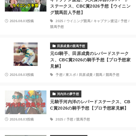
ステークス、CBC賞2026予想【ウイニン
グ競馬芸人予想】
2026.08.03投稿
2025
/
ウイニング競馬
/
キャプテン渡辺
/
予想
/
競馬予想
田原成貴の競馬予想
元GI騎手、田原成貴のレパードステーク
ス、CBC賞2026の騎手予想【プロ予想家
見解】
2026.08.03投稿
予想
/
東スポ
/
田原成貴
/
競馬
/
競馬予想
河内洋の夢予想
元騎手河内洋のレパードステークス、CB
C賞2026の騎手予想【プロ予想家見解】
2026.08.03投稿
2025
/
予想
/
競馬予想