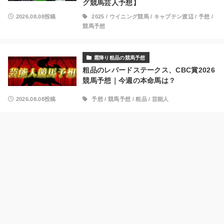
グ競馬芸人予想】
2026.08.08投稿
2025
/
ウイニング競馬
/
キャプテン渡辺
/
予想
/
競馬予想
霜降り粗品の競馬予想
粗品のレパードステークス、CBC賞2026
競馬予想｜今週の本命馬は？
2026.08.08投稿
予想
/
競馬予想
/
粗品
/
芸能人