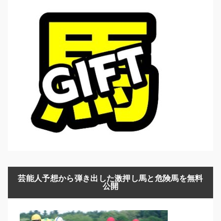
芸能人予想から弾き出した激押し馬と危険馬を無料
公開