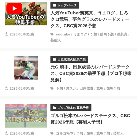
トップページ
人気YouTuber義英真、うまログ、しろ
クロ競馬、夢色グラスのレパードステー
クス、CBC賞2026予想
2026.08.08投稿
youtube
/
うまログ
/
予想
/
競馬予想
/
義英真
/
芸能人
田原成貴の競馬予想
元GI騎手、田原成貴のレパードステーク
ス、CBC賞2026の騎手予想【プロ予想家
見解】
2026.08.08投稿
予想
/
東スポ
/
田原成貴
/
競馬
/
競馬予想
ゴルゴ松本の競馬予想
ゴルゴ松本のレパードステークス、CBC
賞2026予想【芸能人予想】
2026.08.08投稿
ゴルゴ松本
/
予想
/
競馬
/
競馬予想
/
芸能人