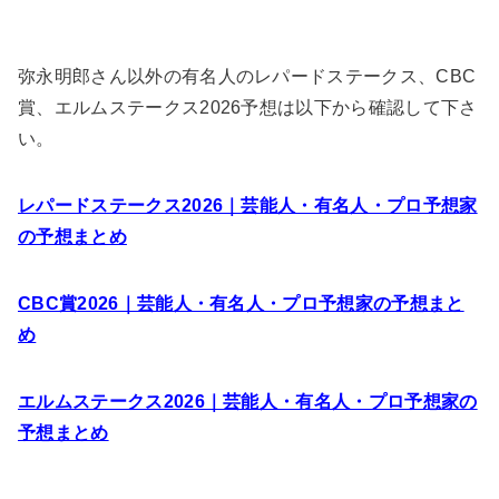
弥永明郎さん以外の有名人のレパードステークス、CBC
賞、エルムステークス2026予想は以下から確認して下さ
い。
レパードステークス2026｜芸能人・有名人・プロ予想家
の予想まとめ
CBC賞2026｜芸能人・有名人・プロ予想家の予想まと
め
エルムステークス2026｜芸能人・有名人・プロ予想家の
予想まとめ