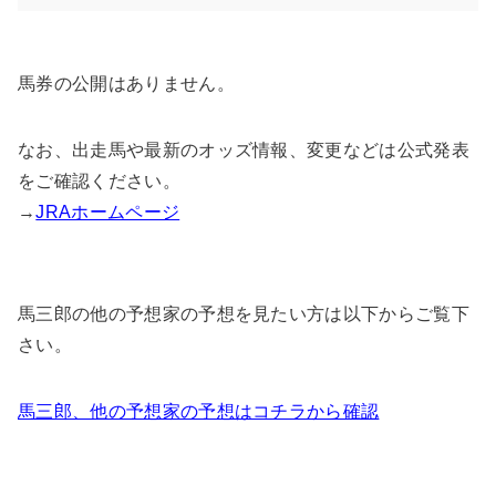
馬券の公開はありません。
なお、出走馬や最新のオッズ情報、変更などは公式発表
をご確認ください。
→
JRAホームページ
馬三郎の他の予想家の予想を見たい方は以下からご覧下
さい。
馬三郎、他の予想家の予想はコチラから確認