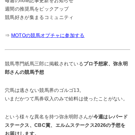
毎週のnote記事更新をお知らせ
週間の推奨馬をピックアップ
競馬好きが集まるコミュニティ
⇒
MOTOの競馬オプチャに参加する
競馬専門紙馬三郎に掲載されている
プロ予想家、弥永明
郎さんの競馬予想
穴馬は逃さない競馬界のゴルゴ13。
いまだかつて馬券収入のみで給料は使ったことがない。
という様々な異名を持つ弥永明郎さんが
今週はレパード
ステークス、CBC賞、エルムステークス2026の予想を
お届けします。