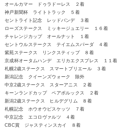
オールカマー ドゥラドーレス ２着
神戸新聞杯 ライトトラック ５着
セントライト記念 レッドバンデ ３着
ローズステークス ミッキージュエリー １６着
チャレンジカップ オールナット １着
セントウルステークス テイエムスパーダ ４着
紫苑ステークス リンクスティップ ８着
京成杯オータムハンデ エリカエクスプレス １１着
札幌2歳ステークス スマートプリエール ３着
新潟記念 クイーンズウォーク 除外
中京2歳ステークス スターアニス ２着
キーンランドカップ ペアポルックス ２着
新潟2歳ステークス ヒルデグリム ８着
札幌記念 ホウオウビスケッツ ７着
中京記念 エコロヴァルツ ４着
CBC賞 ジャスティンスカイ ８着