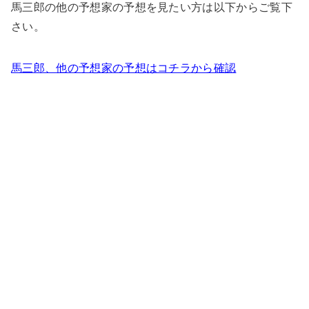
馬三郎の他の予想家の予想を見たい方は以下からご覧下
さい。
馬三郎、他の予想家の予想はコチラから確認