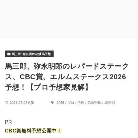
馬三郎 弥永明郎の競馬予想
馬三郎、弥永明郎のレパードステーク
ス、CBC賞、エルムステークス2026
予想！【プロ予想家見解】
2026.08.08更新
2025
/
プロ
/
予想
/
弥永明郎
/
馬三郎
PR
CBC賞無料予想公開中！