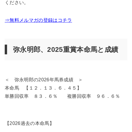
ください。
⇒無料メルマガの登録はコチラ
弥永明郎、2025重賞本命馬と成績
＜ 弥永明郎の2026年馬券成績 ＞
本命馬 【１２．１３．６．４５】
単勝回収率 ８３．６％ 複勝回収率 ９６．６％
【2026過去の本命馬】