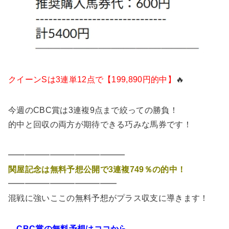
クイーンSは3連単12点で【199,890円的中】
🔥
今週のCBC賞は3連複9点まで絞っての勝負！
的中と回収の両方が期待できる巧みな馬券です！
━━━━━━━━━━━━━━
関屋記念は無料予想公開で3連複749％の的中！
━━━━━━━━━━━━━
混戦に強いここの無料予想がプラス収支に導きます！
→CBC賞の無料予想はココから