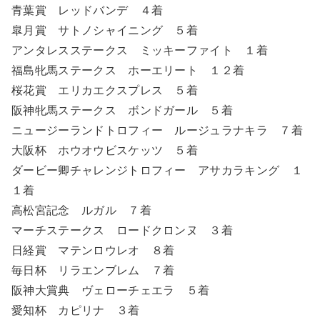
青葉賞 レッドバンデ ４着
皐月賞 サトノシャイニング ５着
アンタレスステークス ミッキーファイト １着
福島牝馬ステークス ホーエリート １２着
桜花賞 エリカエクスプレス ５着
阪神牝馬ステークス ボンドガール ５着
ニュージーランドトロフィー ルージュラナキラ ７着
大阪杯 ホウオウビスケッツ ５着
ダービー卿チャレンジトロフィー アサカラキング １
１着
高松宮記念 ルガル ７着
マーチステークス ロードクロンヌ ３着
日経賞 マテンロウレオ ８着
毎日杯 リラエンブレム ７着
阪神大賞典 ヴェローチェエラ ５着
愛知杯 カピリナ ３着