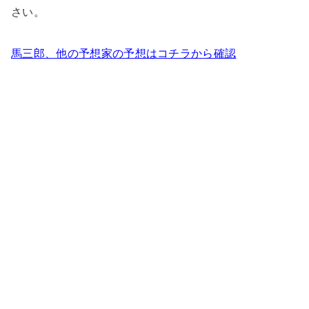
さい。
馬三郎、他の予想家の予想はコチラから確認