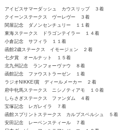
アイビスサマーダッシュ カウスリップ ３着
クイーンステークス ヴーレヴー ３着
関屋記念 ダノンセンチュリー １１着
東海ステークス ドラゴンテイラー １４着
小倉記念 サフィラ １１着
函館2歳ステークス イモージェン ２着
七夕賞 オールナット １５着
北九州記念 ランフォーヴァウ ８着
函館記念 ファウストラーゼン １着
ラジオNIKKEI賞 ディールメーカー ２着
府中牝馬ステークス ニシノティアモ １０着
しらさぎステークス ファンダム ４着
宝塚記念 レガレイラ ７着
函館スプリントステークス カルプスペルシュ ５着
安田記念 レーベンスティール ７着