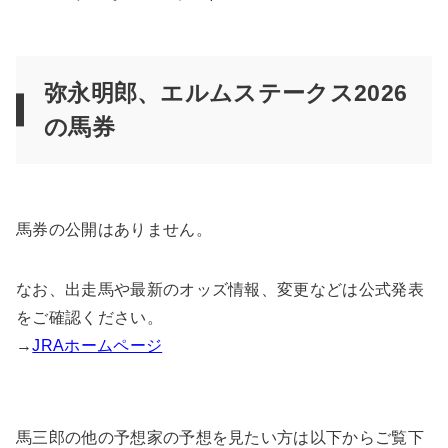
弥永明郎、エルムステークス2026
の馬券
馬券の公開はありません。
なお、出走馬や最新のオッズ情報、変更などは公式発表
をご確認ください。
→
JRAホームページ
馬三郎の他の予想家の予想を見たい方は以下からご覧下