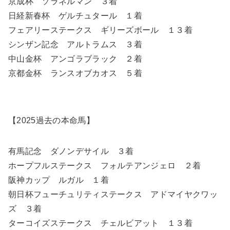
京成杯 ソラネルマン ３着
日経新春杯 ゲルチュタール １着
フェアリーステークス ギリーズボール １３着
シンザン記念 アルトラムス ３着
中山金杯 アンゴラブラック ２着
京都金杯 ランスオブカオス ５着
【2025過去の本命馬】
有馬記念 ダノンデサイル ３着
ホープフルステークス フォルテアンジェロ ２着
阪神カップ ルガル １着
朝日杯フューチュリティステークス アドマイヤクワッ
ズ ３着
ターコイズステークス チェルビアット １３着