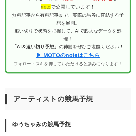
note
で公開しています！
無料記事から有料記事まで、実際の馬券に直結する予
想を展開。
追い切りで状態を把握して、AIで膨大なデータを処
理！
「AI＆追い切り予想」
の神髄をぜひご堪能ください！
▶ MOTOのnoteはこちら
フォロー・スキを押していただけると励みになります！
アーティストの競馬予想
ゆうちゃみの競馬予想