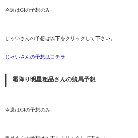
今週はGIの予想のみ
じゃいさんの予想は以下をクリックして下さい。
じゃいさんの予想はコチラ
霜降り明星粗品さんの競馬予想
今週はGIの予想のみ