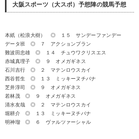
大阪スポーツ（大スポ）予想陣の競馬予想
本紙（松浪大樹） ◎ １５ サンデーファンデー
データ班 ◎ ７ アクションプラン
難波田忠雄 ◎ １４ チュウワクリスエス
赤城真理子 ◎ ９ オメガギネス
石川吉行 ◎ ２ マテンロウスカイ
西谷哲生 ◎ １３ ミッキーヌチバナ
芝井淳司 ◎ ９ オメガギネス
若林茂 ◎ ９ オメガギネス
清水友哉 ◎ ２ マテンロウスカイ
堀耕介 ◎ １３ ミッキーヌチバナ
明神瑠 ◎ ６ ヴァルツァーシャル