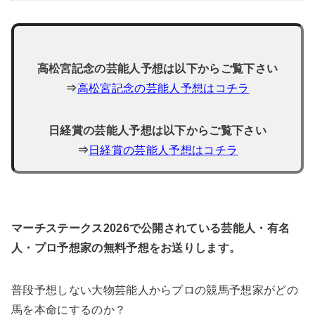
高松宮記念の芸能人予想は以下からご覧下さい
⇒
高松宮記念の芸能人予想はコチラ
日経賞の芸能人予想は以下からご覧下さい
⇒
日経賞の芸能人予想はコチラ
マーチステークス2026で公開されている芸能人・有名
人・プロ予想家の無料予想をお送りします。
普段予想しない大物芸能人からプロの競馬予想家がどの
馬を本命にするのか？