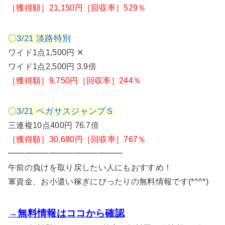
［獲得額］21,150円［回収率］529％
〇3/21 淡路特別
ワイド1点1,500円 ✕
ワイド1点2,500円 3.9倍
［獲得額］9,750円［回収率］244％
〇3/21 ペガサスジャンプＳ
三連複10点400円 76.7倍
［獲得額］30,680円［回収率］767％
━━━━━━━━━━━━━━
午前の負けを取り戻したい人にもおすすめ！
軍資金、お小遣い稼ぎにぴったりの無料情報です(*^^*)
→無料情報はココから確認