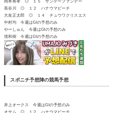
岡本将孝 ◎ １５ サンデーファンデー
長谷川 ◎ １２ ハナウマビーチ
大友正太郎 ◎ １４ チュウワクリスエス
中村均 今週はGIの予想のみ
やーしゅん 今週はGIの予想のみ
境和樹 今週はGIの予想のみ
スポニチ予想陣の競馬予想
井上オークス 今週はGIの予想のみ
オサム ◎ １２ ハナウマビーチ