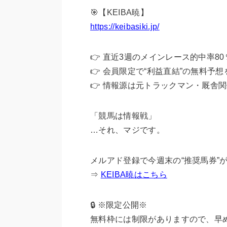
🎯【KEIBA暁】
https://keibasiki.jp/
👉 直近3週のメインレース的中率8
👉 会員限定で“利益直結”の無料予
👉 情報源は元トラックマン・厩舎
「競馬は情報戦」
…それ、マジです。
メルアド登録で今週末の“推奨馬券”が
⇒
KEIBA暁はこちら
🔒 ※限定公開※
無料枠には制限がありますので、早め