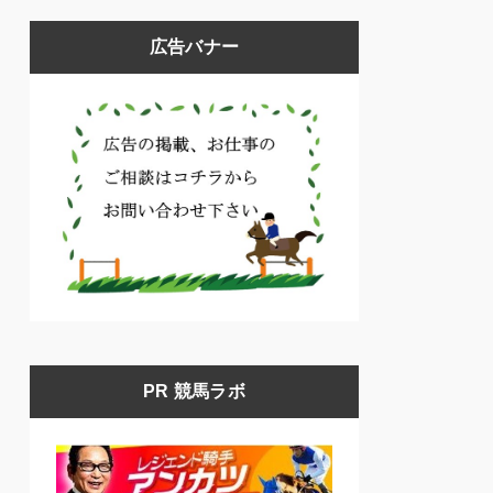
広告バナー
PR 競馬ラボ