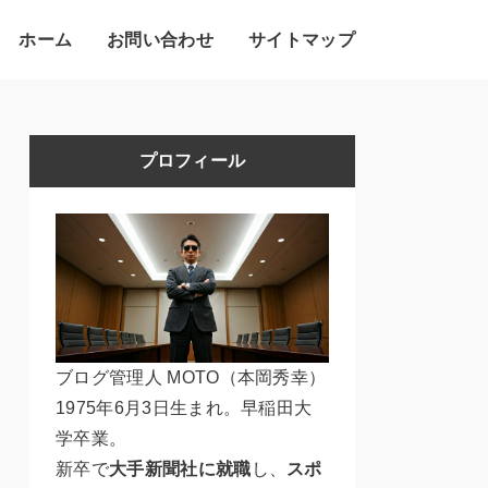
ホーム
お問い合わせ
サイトマップ
プロフィール
ブログ管理人 MOTO（本岡秀幸）
1975年6月3日生まれ。早稲田大
学卒業。
新卒で
大手新聞社に就職
し、
スポ