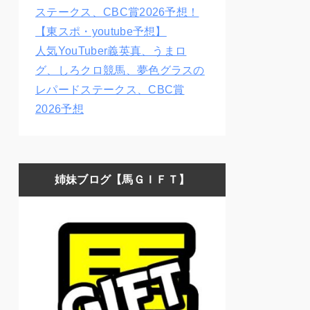
ステークス、CBC賞2026予想！
【東スポ・youtube予想】
人気YouTuber義英真、うまロ
グ、しろクロ競馬、夢色グラスの
レパードステークス、CBC賞
2026予想
姉妹ブログ【馬ＧＩＦＴ】