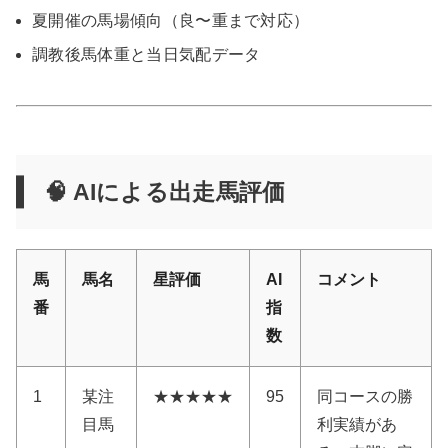
夏開催の馬場傾向（良〜重まで対応）
調教後馬体重と当日気配データ
🧠 AIによる出走馬評価
馬
馬名
星評価
AI
コメント
番
指
数
1
某注
★★★★★
95
同コースの勝
目馬
利実績があ