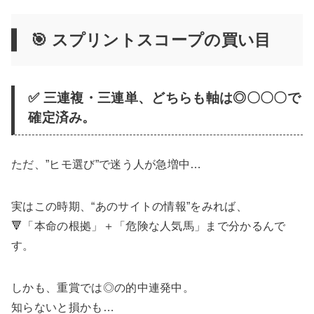
🎯 スプリントスコープの買い目
✅ 三連複・三連単、どちらも軸は◎〇〇〇で
確定済み。
ただ、”ヒモ選び”で迷う人が急増中…
実はこの時期、“あのサイトの情報”をみれば、
🔻「本命の根拠」＋「危険な人気馬」まで分かるんで
す。
しかも、重賞では◎の的中連発中。
知らないと損かも…