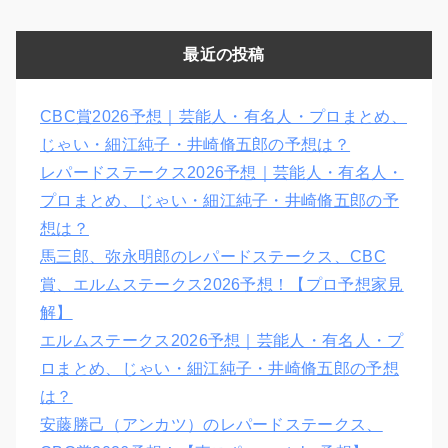
最近の投稿
CBC賞2026予想｜芸能人・有名人・プロまとめ、
じゃい・細江純子・井崎脩五郎の予想は？
レパードステークス2026予想｜芸能人・有名人・
プロまとめ、じゃい・細江純子・井崎脩五郎の予
想は？
馬三郎、弥永明郎のレパードステークス、CBC
賞、エルムステークス2026予想！【プロ予想家見
解】
エルムステークス2026予想｜芸能人・有名人・プ
ロまとめ、じゃい・細江純子・井崎脩五郎の予想
は？
安藤勝己（アンカツ）のレパードステークス、