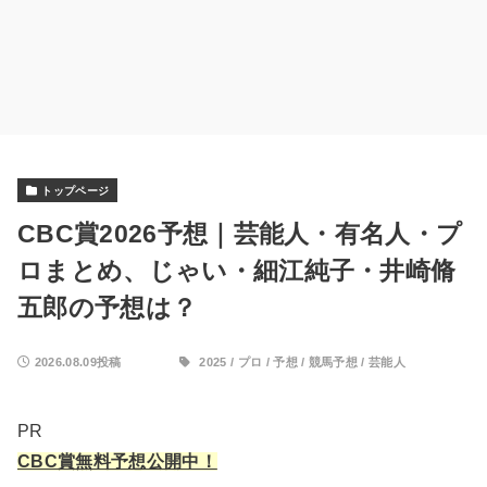
トップページ
CBC賞2026予想｜芸能人・有名人・プ
ロまとめ、じゃい・細江純子・井崎脩
五郎の予想は？
2026.08.09投稿
2025
/
プロ
/
予想
/
競馬予想
/
芸能人
PR
CBC賞無料予想公開中！