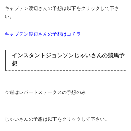
キャプテン渡辺さんの予想は以下をクリックして下さ
い。
キャプテン渡辺さんの予想はコチラ
インスタントジョンソンじゃいさんの競馬予
想
今週はレパードステークスの予想のみ
じゃいさんの予想は以下をクリックして下さい。