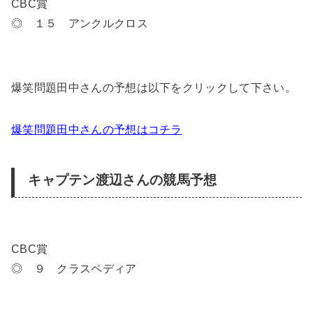
CBC賞
◎ １５ アンクルクロス
爆笑問題田中さんの予想は以下をクリックして下さい。
爆笑問題田中さんの予想はコチラ
キャプテン渡辺さんの競馬予想
CBC賞
◎ ９ クラスペディア