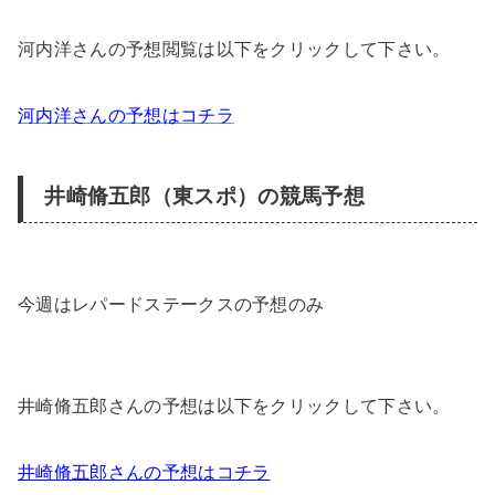
河内洋さんの予想閲覧は以下をクリックして下さい。
河内洋さんの予想はコチラ
井崎脩五郎（東スポ）の競馬予想
今週はレパードステークスの予想のみ
井崎脩五郎さんの予想は以下をクリックして下さい。
井崎脩五郎さんの予想はコチラ