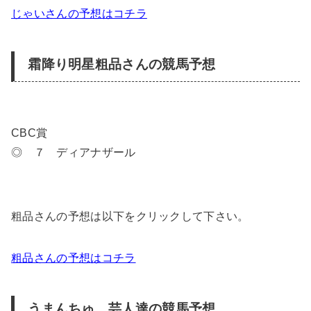
じゃいさんの予想はコチラ
霜降り明星粗品さんの競馬予想
CBC賞
◎ ７ ディアナザール
粗品さんの予想は以下をクリックして下さい。
粗品さんの予想はコチラ
うまんちゅ、芸人達の競馬予想