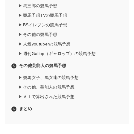
馬三郎の競馬予想
競馬予想TVの競馬予想
BSイレブンの競馬予想
その他の競馬予想
人気youtuberの競馬予想
週刊Gallop（ギャロップ）の競馬予想
その他芸能人の競馬予想
競馬女子、馬女達の競馬予想
その他、芸能人の競馬予想
ＡＩで算出された競馬予想
まとめ