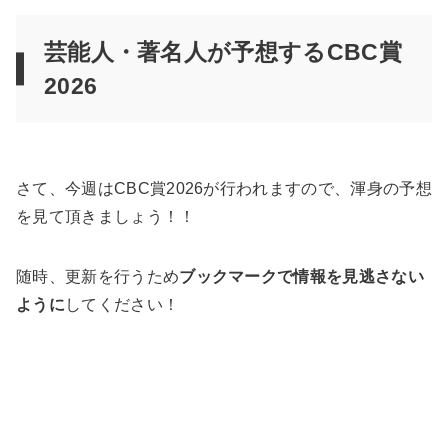
芸能人・著名人が予想するCBC賞
2026
さて、今週はCBC賞2026が行われますので、渾身の予想
を見て頂きましょう！！
随時、更新を行うため
ブックマークで情報を見逃さない
ように
してください！