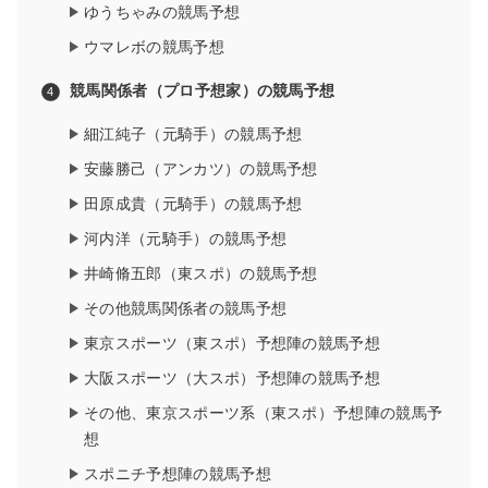
ゆうちゃみの競馬予想
ウマレボの競馬予想
競馬関係者（プロ予想家）の競馬予想
細江純子（元騎手）の競馬予想
安藤勝己（アンカツ）の競馬予想
田原成貴（元騎手）の競馬予想
河内洋（元騎手）の競馬予想
井崎脩五郎（東スポ）の競馬予想
その他競馬関係者の競馬予想
東京スポーツ（東スポ）予想陣の競馬予想
大阪スポーツ（大スポ）予想陣の競馬予想
その他、東京スポーツ系（東スポ）予想陣の競馬予
想
スポニチ予想陣の競馬予想