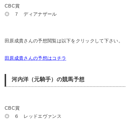
CBC賞
◎ ７ ディアナザール
田原成貴さんの予想閲覧は以下をクリックして下さい。
田原成貴さんの予想はコチラ
河内洋（元騎手）の競馬予想
CBC賞
◎ ６ レッドエヴァンス