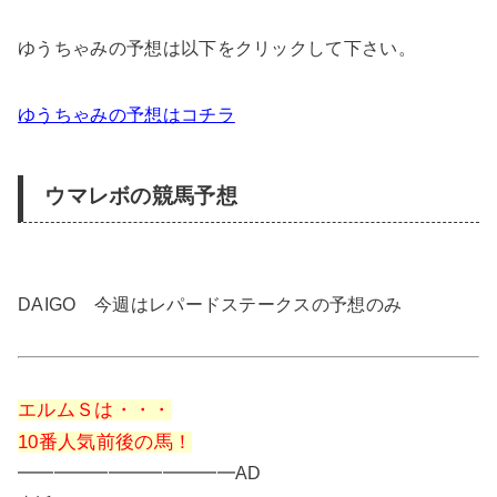
ゆうちゃみの予想は以下をクリックして下さい。
ゆうちゃみの予想はコチラ
ウマレボの競馬予想
DAIGO 今週はレパードステークスの予想のみ
エルムＳは・・・
10番人気前後の馬！
━━━━━━━━━━━━AD