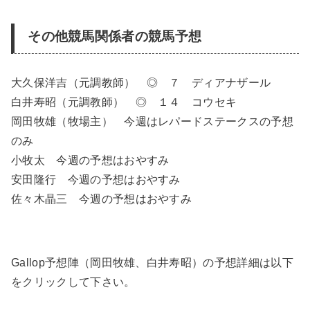
その他競馬関係者の競馬予想
大久保洋吉（元調教師） ◎ ７ ディアナザール
白井寿昭（元調教師） ◎ １４ コウセキ
岡田牧雄（牧場主） 今週はレパードステークスの予想
のみ
小牧太 今週の予想はおやすみ
安田隆行 今週の予想はおやすみ
佐々木晶三 今週の予想はおやすみ
Gallop予想陣（岡田牧雄、白井寿昭）の予想詳細は以下
をクリックして下さい。