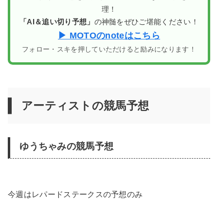
理！
「AI＆追い切り予想」
の神髄をぜひご堪能ください！
▶ MOTOのnoteはこちら
フォロー・スキを押していただけると励みになります！
アーティストの競馬予想
ゆうちゃみの競馬予想
今週はレパードステークスの予想のみ