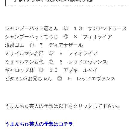
シャンプーハット恋さん ◎ １３ サンアントワーヌ
シャンプーハットてつじ ◎ ８ フィオライア
浅越ゴエ ◎ ７ ディアナザール
ミサイルマン岩部 ◎ ８ フィオライア
ミサイルマン西代 ◎ ６ レッドエヴァンス
ギャロップ林 ◎ １６ アブキールベイ
ビタミンSお兄ちゃん ◎ ６ レッドエヴァンス
うまんちゅ芸人の予想は以下をクリックして下さい。
うまんちゅ芸人の予想はコチラ