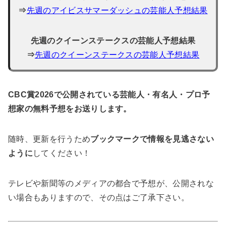
⇒
先週のアイビスサマーダッシュの芸能人予想結果
先週のクイーンステークスの芸能人予想結果
⇒
先週のクイーンステークスの芸能人予想結果
CBC賞2026で公開されている芸能人・有名人・プロ予
想家の無料予想をお送りします。
随時、更新を行うため
ブックマークで情報を見逃さない
ように
してください！
テレビや新聞等のメディアの都合で予想が、公開されな
い場合もありますので、その点はご了承下さい。